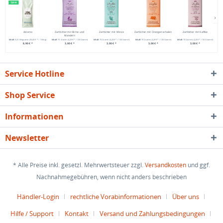
TIPP!
Adorno
Zartbitter mit Birne und
Zartbitter mit Minze
Zartbitter mit Orangenschalen
Zartbitter mit Kaffee
Mandeln
Inhalt
0.25 Kilogramm
(35,60 € * / 1 Kilogramm)
Inhalt
70 Gramm
(4,29 € * / 100 Gramm)
Inhalt
70 Gramm
(4,29 € * / 100 Gramm)
Inhalt
70 Gramm
(4,29 € * / 100 Gramm)
Inhalt
70 Gramm
(4,29 € * / 100 Gramm)
Inha
8,90 € *
3,00 € *
3,00 € *
3,00 € *
3,00 € *
Service Hotline
Shop Service
Informationen
Newsletter
* Alle Preise inkl. gesetzl. Mehrwertsteuer zzgl.
Versandkosten
und ggf.
Nachnahmegebühren, wenn nicht anders beschrieben
Händler-Login
rechtliche Vorabinformationen
Über uns
Hilfe / Support
Kontakt
Versand und Zahlungsbedingungen