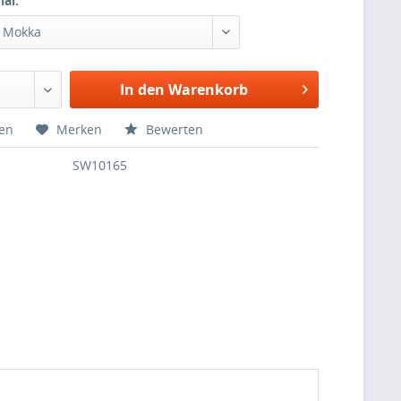
al:
r Mokka
In den Warenkorb
hen
Merken
Bewerten
SW10165