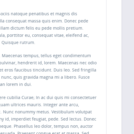
sociis natoque penatibus et magnis dis
Nulla consequat massa quis enim. Donec pede
 Nullam dictum felis eu pede mollis pretium.
, porttitor eu, consequat vitae, eleifend ac,
t. Quisque rutrum.
cus. Maecenas tempus, tellus eget condimentum
ulvinar, hendrerit id, lorem. Maecenas nec odio
 eros faucibus tincidunt. Duis leo. Sed fringilla
 nunc, quis gravida magna mi a libero. Fusce
an lorem in dui.
uere cubilia Curae; In ac dui quis mi consectetuer
iquam ultrices mauris. Integer ante arcu,
unc. Nunc nonummy metus. Vestibulum volutpat
my id, imperdiet feugiat, pede. Sed lectus. Donec
 neque. Phasellus leo dolor, tempus non, auctor
malesuada. Praesent congue erat at massa. Sed