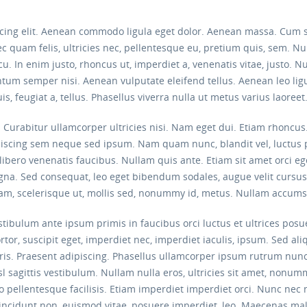
scing elit. Aenean commodo ligula eget dolor. Aenean massa. Cum 
c quam felis, ultricies nec, pellentesque eu, pretium quis, sem. 
 arcu. In enim justo, rhoncus ut, imperdiet a, venenatis vitae, justo.
um semper nisi. Aenean vulputate eleifend tellus. Aenean leo ligula
s, feugiat a, tellus. Phasellus viverra nulla ut metus varius laoree
e. Curabitur ullamcorper ultricies nisi. Nam eget dui. Etiam rhon
iscing sem neque sed ipsum. Nam quam nunc, blandit vel, luctus p
ibero venenatis faucibus. Nullam quis ante. Etiam sit amet orci eget
gna. Sed consequat, leo eget bibendum sodales, augue velit cursus
am, scelerisque ut, mollis sed, nonummy id, metus. Nullam accums
Vestibulum ante ipsum primis in faucibus orci luctus et ultrices pos
rtor, suscipit eget, imperdiet nec, imperdiet iaculis, ipsum. Sed al
uris. Praesent adipiscing. Phasellus ullamcorper ipsum rutrum n
sl sagittis vestibulum. Nullam nulla eros, ultricies sit amet, nonum
to pellentesque facilisis. Etiam imperdiet imperdiet orci. Nunc nec
n, tincidunt non, euismod vitae, posuere imperdiet, leo. Maecenas 