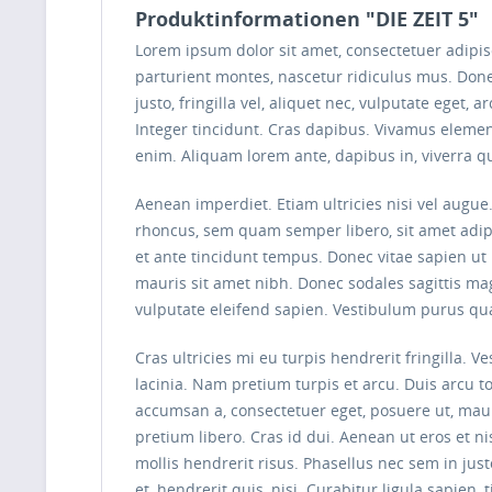
Produktinformationen "DIE ZEIT 5"
Lorem ipsum dolor sit amet, consectetuer adipi
parturient montes, nascetur ridiculus mus. Done
justo, fringilla vel, aliquet nec, vulputate eget,
Integer tincidunt. Cras dapibus. Vivamus element
enim. Aliquam lorem ante, dapibus in, viverra qui
Aenean imperdiet. Etiam ultricies nisi vel augu
rhoncus, sem quam semper libero, sit amet adip
et ante tincidunt tempus. Donec vitae sapien ut l
mauris sit amet nibh. Donec sodales sagittis ma
vulputate eleifend sapien. Vestibulum purus qu
Cras ultricies mi eu turpis hendrerit fringilla. 
lacinia. Nam pretium turpis et arcu. Duis arcu to
accumsan a, consectetuer eget, posuere ut, ma
pretium libero. Cras id dui. Aenean ut eros et ni
mollis hendrerit risus. Phasellus nec sem in jus
et, hendrerit quis, nisi. Curabitur ligula sapie