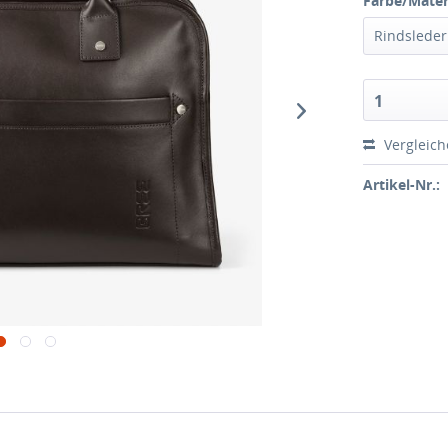
Farbe/Materi
Rindslede
1
Vergleic
Artikel-Nr.: