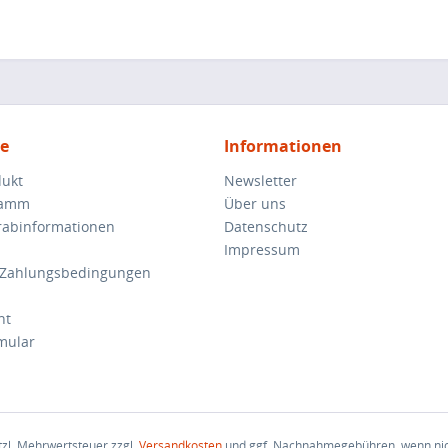
ce
Informationen
dukt
Newsletter
ramm
Über uns
orabinformationen
Datenschutz
Impressum
 Zahlungsbedingungen
ht
mular
etzl. Mehrwertsteuer zzgl.
Versandkosten
und ggf. Nachnahmegebühren, wenn nic