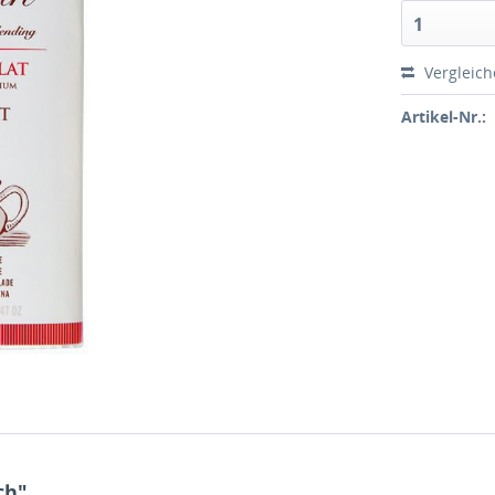
1
Vergleic
Artikel-Nr.:
ch"