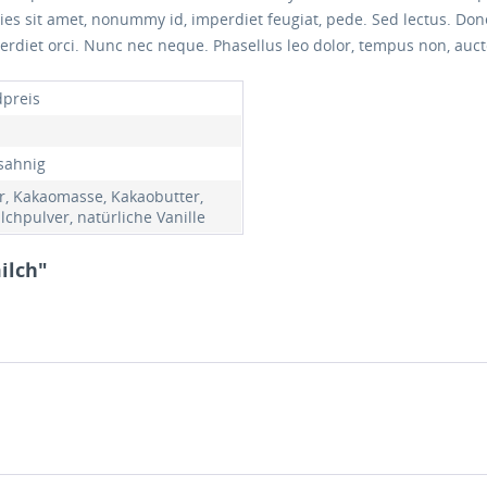
icies sit amet, nonummy id, imperdiet feugiat, pede. Sed lectus. Do
erdiet orci. Nunc nec neque. Phasellus leo dolor, tempus non, auctor
preis
 sahnig
r, Kakaomasse, Kakaobutter,
lchpulver, natürliche Vanille
ilch"