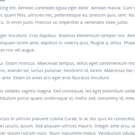
scing elit. Aenean commodo ligula eget dolor. Aenean massa. Cum 
c quam felis, ultricies nec, pellentesque eu, pretium quis, sem. 
arcu. In enim justo, rhoncus ut, imperdiet a, venenatis vitae, justo.
eger tincidunt. Cras dapibus. Vivamus elementum semper nisi. Aenea
Aliquam lorem ante, dapibus in, viverra quis, feugiat a, tellus. Phas
es nisi vel augue.
 dui. Etiam rhoncus. Maecenas tempus, tellus eget condimentum rh
blandit vel, luctus pulvinar, hendrerit id, lorem. Maecenas nec 
 ante. Etiam sit amet orci eget eros faucibus tincidunt.
onec sodales sagittis magna. Sed consequat, leo eget bibendum soda
estibulum purus quam, scelerisque ut, mollis sed, nonummy id, metu
ctus et ultrices posuere cubilia Curae; In ac dui quis mi consectet
iet iaculis, ipsum. Sed aliquam ultrices mauris. Integer ante arcu,
rper ipsum rutrum nunc. Nunc nonummy metus. Vestibulum volutpat 