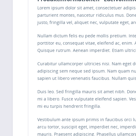
Lorem ipsum dolor sit amet, consectetuer adipi
parturient montes, nascetur ridiculus mus. Done
justo, fringilla vel, aliquet nec, vulputate eget, 
Nullam dictum felis eu pede mollis pretium. Int
porttitor eu, consequat vitae, eleifend ac, enim. 
Quisque rutrum. Aenean imperdiet. Etiam ultrici
Curabitur ullamcorper ultricies nisi. Nam eget
adipiscing sem neque sed ipsum. Nam quam nunc, 
sapien ut libero venenatis faucibus. Nullam quis
Duis leo. Sed fringilla mauris sit amet nibh. D
mi a libero. Fusce vulputate eleifend sapien. V
mi eu turpis hendrerit fringilla.
Vestibulum ante ipsum primis in faucibus orci lu
arcu tortor, suscipit eget, imperdiet nec, imperd
mauris. Praesent adipiscing. Phasellus ullamco