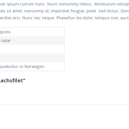
rper ipsum rutrum nunc. Nunc nonummy metus. Vestibulum volutpat 
icies sit amet, nonummy id, imperdiet feugiat, pede. Sed lectus. Do
erdiet orci. Nunc nec neque. Phasellus leo dolor, tempus non, auctor
preis
 salar
quakultur in Norwegen
achsfilet"