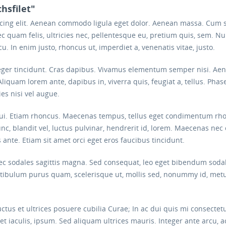
hsfilet"
scing elit. Aenean commodo ligula eget dolor. Aenean massa. Cum 
c quam felis, ultricies nec, pellentesque eu, pretium quis, sem. 
arcu. In enim justo, rhoncus ut, imperdiet a, venenatis vitae, justo.
eger tincidunt. Cras dapibus. Vivamus elementum semper nisi. Aenea
Aliquam lorem ante, dapibus in, viverra quis, feugiat a, tellus. Phas
es nisi vel augue.
 dui. Etiam rhoncus. Maecenas tempus, tellus eget condimentum rh
blandit vel, luctus pulvinar, hendrerit id, lorem. Maecenas nec 
 ante. Etiam sit amet orci eget eros faucibus tincidunt.
onec sodales sagittis magna. Sed consequat, leo eget bibendum soda
estibulum purus quam, scelerisque ut, mollis sed, nonummy id, metu
ctus et ultrices posuere cubilia Curae; In ac dui quis mi consectet
iet iaculis, ipsum. Sed aliquam ultrices mauris. Integer ante arcu,