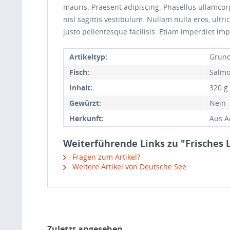
mauris. Praesent adipiscing. Phasellus ullamco
nisl sagittis vestibulum. Nullam nulla eros, ultr
justo pellentesque facilisis. Etiam imperdiet imp
Artikeltyp:
Grund
Fisch:
Salmo
Inhalt:
320 g
Gewürzt:
Nein
Herkunft:
Aus A
Weiterführende Links zu "Frisches L
Fragen zum Artikel?
Weitere Artikel von Deutsche See
Zuletzt angesehen