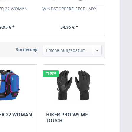
DER 22 WOMAN
WINDSTOPPERFLEECE LADY
FERRA
9,95 € *
34,95 € *
34,
Sortierung:
Erscheinungsdatum
TIPP!
DER 22 WOMAN
HIKER PRO WS MF
TOUCH