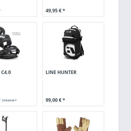
*
49,95 € *
 C4.0
LINE HUNTER
*
99,00 € *
279,00 € *