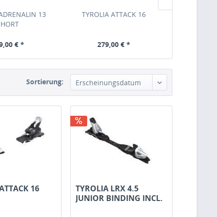
ADRENALIN 13
TYROLIA ATTACK 16
TYROLIA LR
SHORT
BINDING I
9,00 € *
279,00 € *
74,00 €
Sortierung:
Erscheinungsdatum
ATTACK 16
TYROLIA LRX 4.5
JUNIOR BINDING INCL.
BRAKES