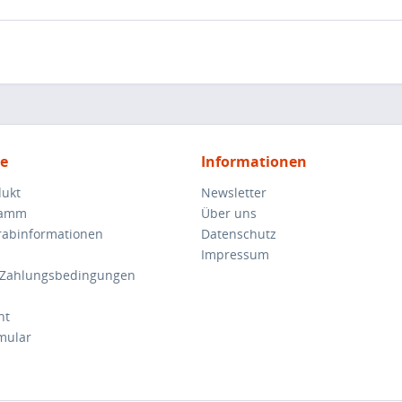
ce
Informationen
dukt
Newsletter
ramm
Über uns
orabinformationen
Datenschutz
Impressum
 Zahlungsbedingungen
ht
mular