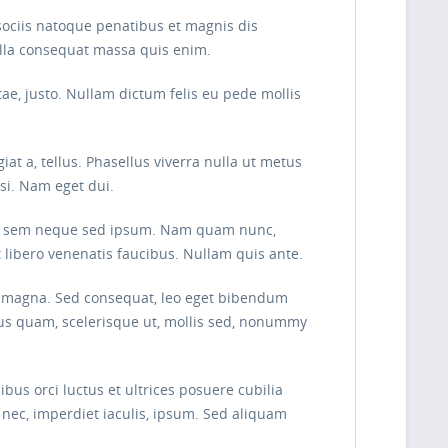
sociis natoque penatibus et magnis dis
ulla consequat massa quis enim.
itae, justo. Nullam dictum felis eu pede mollis
iat a, tellus. Phasellus viverra nulla ut metus
isi. Nam eget dui.
ng sem neque sed ipsum. Nam quam nunc,
t libero venenatis faucibus. Nullam quis ante.
tis magna. Sed consequat, leo eget bibendum
rus quam, scelerisque ut, mollis sed, nonummy
bus orci luctus et ultrices posuere cubilia
t nec, imperdiet iaculis, ipsum. Sed aliquam