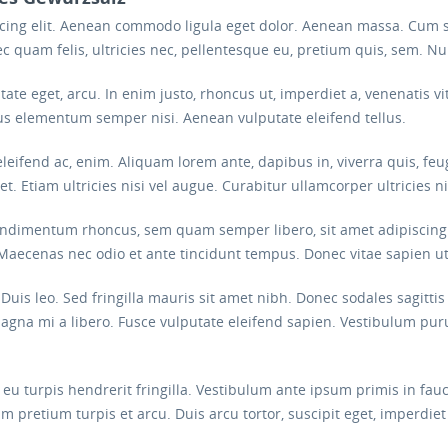
scing elit. Aenean commodo ligula eget dolor. Aenean massa. Cum 
c quam felis, ultricies nec, pellentesque eu, pretium quis, sem. N
utate eget, arcu. In enim justo, rhoncus ut, imperdiet a, venenatis v
us elementum semper nisi. Aenean vulputate eleifend tellus.
eleifend ac, enim. Aliquam lorem ante, dapibus in, viverra quis, feug
. Etiam ultricies nisi vel augue. Curabitur ullamcorper ultricies n
condimentum rhoncus, sem quam semper libero, sit amet adipisci
m. Maecenas nec odio et ante tincidunt tempus. Donec vitae sapien u
. Duis leo. Sed fringilla mauris sit amet nibh. Donec sodales sagit
magna mi a libero. Fusce vulputate eleifend sapien. Vestibulum pu
eu turpis hendrerit fringilla. Vestibulum ante ipsum primis in fauci
m pretium turpis et arcu. Duis arcu tortor, suscipit eget, imperdie