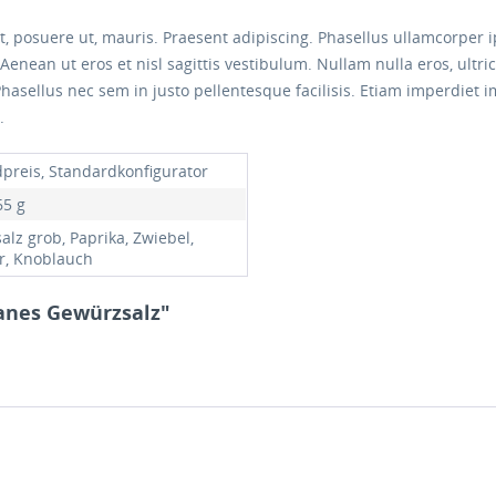
et, posuere ut, mauris. Praesent adipiscing. Phasellus ullamcor
Aenean ut eros et nisl sagittis vestibulum. Nullam nulla eros, ultri
Phasellus nec sem in justo pellentesque facilisis. Etiam imperdiet 
.
preis, Standardkonfigurator
65 g
alz grob, Paprika, Zwiebel,
er, Knoblauch
anes Gewürzsalz"