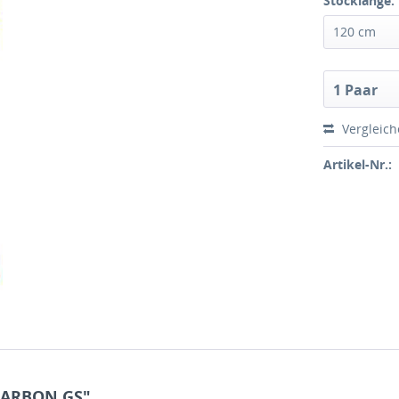
Stocklänge:
120 cm
1 Paar
Vergleic
Artikel-Nr.:
CARBON GS"