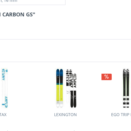
m, 16 mm
M CARBON GS"
TAX
LEXINGTON
EGO TRIP