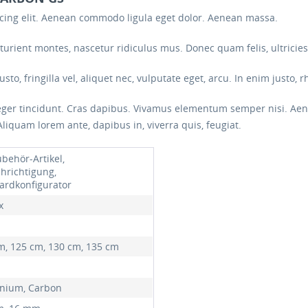
scing elit. Aenean commodo ligula eget dolor. Aenean massa.
urient montes, nascetur ridiculus mus. Donec quam felis, ultricies
, fringilla vel, aliquet nec, vulputate eget, arcu. In enim justo, rh
eger tincidunt. Cras dapibus. Vivamus elementum semper nisi. Aenea
Aliquam lorem ante, dapibus in, viverra quis, feugiat.
ubehör-Artikel,
hrichtigung,
ardkonfigurator
x
m, 125 cm, 130 cm, 135 cm
nium, Carbon