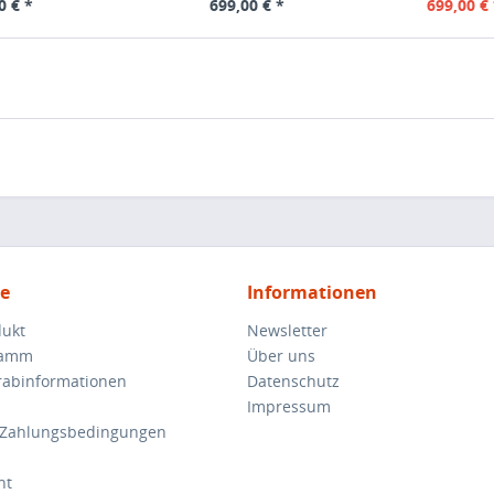
0 € *
699,00 € *
699,00 € 
ce
Informationen
dukt
Newsletter
ramm
Über uns
orabinformationen
Datenschutz
Impressum
 Zahlungsbedingungen
ht