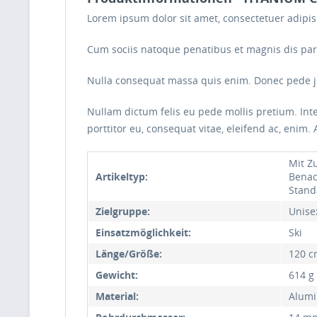
Lorem ipsum dolor sit amet, consectetuer adipi
Cum sociis natoque penatibus et magnis dis part
Nulla consequat massa quis enim. Donec pede justo
Nullam dictum felis eu pede mollis pretium. Int
porttitor eu, consequat vitae, eleifend ac, enim. 
Mit Z
Artikeltyp:
Benac
Stand
Zielgruppe:
Unise
Einsatzmöglichkeit:
Ski
Länge/Größe:
120 c
Gewicht:
614 g
Material:
Alumi