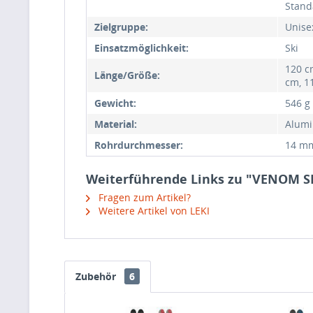
Stand
Zielgruppe:
Unise
Einsatzmöglichkeit:
Ski
120 c
Länge/Größe:
cm, 1
Gewicht:
546 g 
Material:
Alumi
Rohrdurchmesser:
14 m
Weiterführende Links zu "VENOM S
Fragen zum Artikel?
Weitere Artikel von LEKI
Zubehör
6