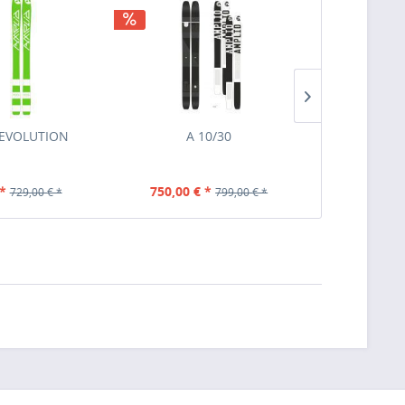
TIPP!
 EVOLUTION
A 10/30
HI
*
750,00 € *
649
729,00 € *
799,00 € *