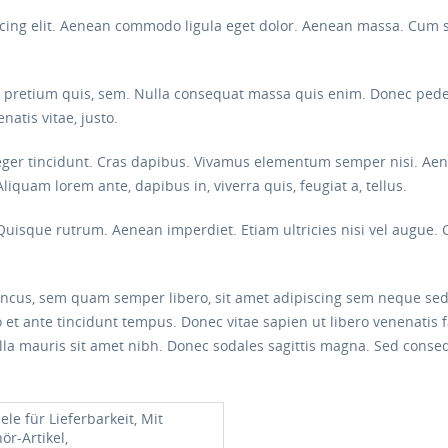
scing elit. Aenean commodo ligula eget dolor. Aenean massa. Cum 
, pretium quis, sem. Nulla consequat massa quis enim. Donec pede jus
natis vitae, justo.
eger tincidunt. Cras dapibus. Vivamus elementum semper nisi. Aenea
Aliquam lorem ante, dapibus in, viverra quis, feugiat a, tellus.
 Quisque rutrum. Aenean imperdiet. Etiam ultricies nisi vel augue. 
cus, sem quam semper libero, sit amet adipiscing sem neque sed
 et ante tincidunt tempus. Donec vitae sapien ut libero venenatis f
gilla mauris sit amet nibh. Donec sodales sagittis magna. Sed conse
ele für Lieferbarkeit, Mit
ör-Artikel,