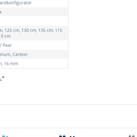
ardkonfigurator
x
m, 125 cm, 130 cm, 135 cm, 115
10 cm
/ Paar
nium, Carbon
m, 16 mm
L"