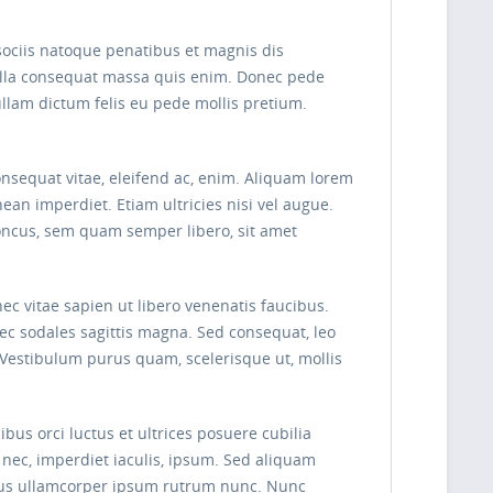
sociis natoque penatibus et magnis dis
Nulla consequat massa quis enim. Donec pede
 Nullam dictum felis eu pede mollis pretium.
onsequat vitae, eleifend ac, enim. Aliquam lorem
nean imperdiet. Etiam ultricies nisi vel augue.
oncus, sem quam semper libero, sit amet
ec vitae sapien ut libero venenatis faucibus.
nec sodales sagittis magna. Sed consequat, leo
 Vestibulum purus quam, scelerisque ut, mollis
bus orci luctus et ultrices posuere cubilia
t nec, imperdiet iaculis, ipsum. Sed aliquam
ellus ullamcorper ipsum rutrum nunc. Nunc