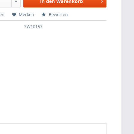
In den Warenkorb
hen
Merken
Bewerten
SW10157