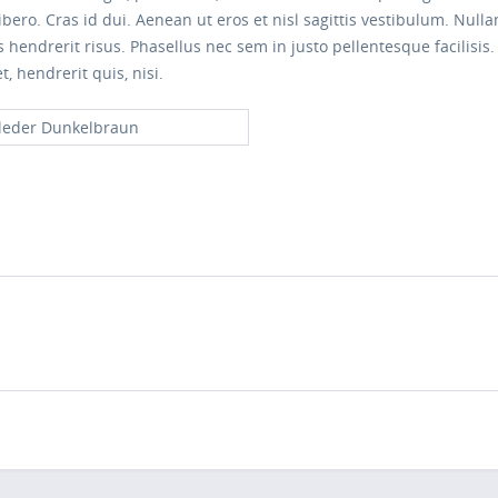
o. Cras id dui. Aenean ut eros et nisl sagittis vestibulum. Nullam
s hendrerit risus. Phasellus nec sem in justo pellentesque facilisi
, hendrerit quis, nisi.
leder Dunkelbraun