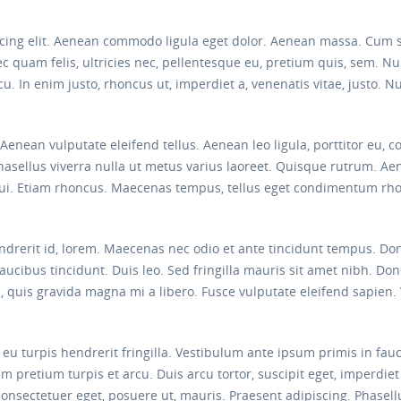
scing elit. Aenean commodo ligula eget dolor. Aenean massa. Cum 
c quam felis, ultricies nec, pellentesque eu, pretium quis, sem. 
 arcu. In enim justo, rhoncus ut, imperdiet a, venenatis vitae, justo.
nean vulputate eleifend tellus. Aenean leo ligula, porttitor eu, c
. Phasellus viverra nulla ut metus varius laoreet. Quisque rutrum. Ae
 dui. Etiam rhoncus. Maecenas tempus, tellus eget condimentum rh
ndrerit id, lorem. Maecenas nec odio et ante tincidunt tempus. Don
faucibus tincidunt. Duis leo. Sed fringilla mauris sit amet nibh. Do
 quis gravida magna mi a libero. Fusce vulputate eleifend sapien.
eu turpis hendrerit fringilla. Vestibulum ante ipsum primis in fauci
m pretium turpis et arcu. Duis arcu tortor, suscipit eget, imperdie
 consectetuer eget, posuere ut, mauris. Praesent adipiscing. Phas