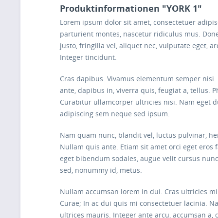
Produktinformationen "YORK 1"
Lorem ipsum dolor sit amet, consectetuer adipi
parturient montes, nascetur ridiculus mus. Done
justo, fringilla vel, aliquet nec, vulputate eget,
Integer tincidunt.
Cras dapibus. Vivamus elementum semper nisi. Ae
ante, dapibus in, viverra quis, feugiat a, tellus
Curabitur ullamcorper ultricies nisi. Nam eget
adipiscing sem neque sed ipsum.
Nam quam nunc, blandit vel, luctus pulvinar, he
Nullam quis ante. Etiam sit amet orci eget eros 
eget bibendum sodales, augue velit cursus nunc,
sed, nonummy id, metus.
Nullam accumsan lorem in dui. Cras ultricies mi 
Curae; In ac dui quis mi consectetuer lacinia. Na
ultrices mauris. Integer ante arcu, accumsan a,