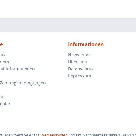
ce
Informationen
dukt
Newsletter
ramm
Über uns
orabinformationen
Datenschutz
Impressum
 Zahlungsbedingungen
ht
mular
etzl. Mehrwertsteuer zzgl.
Versandkosten
und ggf. Nachnahmegebühren, wenn nic