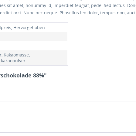
icies sit amet, nonummy id, imperdiet feugiat, pede. Sed lectus. Do
erdiet orci. Nunc nec neque. Phasellus leo dolor, tempus non, auctor
preis, Hervorgehoben
r, Kakaomasse,
kakaopulver
erschokolade 88%"