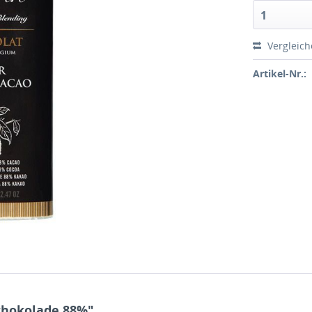
1
Vergleic
Artikel-Nr.:
chokolade 88%"