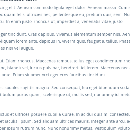
scing elit. Aenean commodo ligula eget dolor. Aenean massa. Cum 
c quam felis, ultricies nec, pellentesque eu, pretium quis, sem. 
arcu. In enim justo, rhoncus ut, imperdiet a, venenatis vitae, justo.
eger tincidunt. Cras dapibus. Vivamus elementum semper nisi. Aenea
Aliquam lorem ante, dapibus in, viverra quis, feugiat a, tellus. Phas
es nisi vel augue.
 dui. Etiam rhoncus. Maecenas tempus, tellus eget condimentum rh
blandit vel, luctus pulvinar, hendrerit id, lorem. Maecenas nec 
 ante. Etiam sit amet orci eget eros faucibus tincidunt.
onec sodales sagittis magna. Sed consequat, leo eget bibendum soda
estibulum purus quam, scelerisque ut, mollis sed, nonummy id, metu
ctus et ultrices posuere cubilia Curae; In ac dui quis mi consectet
iet iaculis, ipsum. Sed aliquam ultrices mauris. Integer ante arcu,
rper ipsum rutrum nunc. Nunc nonummy metus. Vestibulum volutpat 