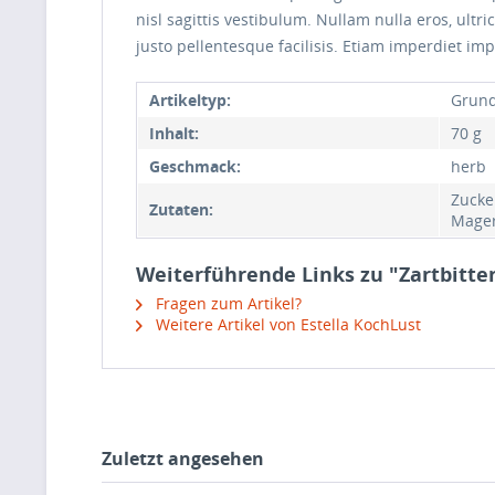
nisl sagittis vestibulum. Nullam nulla eros, ultr
justo pellentesque facilisis. Etiam imperdiet imp
Artikeltyp:
Grund
Inhalt:
70 g
Geschmack:
herb
Zucke
Zutaten:
Mager
Weiterführende Links zu "Zartbitt
Fragen zum Artikel?
Weitere Artikel von Estella KochLust
Zuletzt angesehen