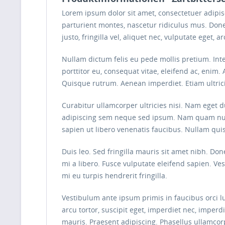
Lorem ipsum dolor sit amet, consectetuer adipi
parturient montes, nascetur ridiculus mus. Done
justo, fringilla vel, aliquet nec, vulputate eget, 
Nullam dictum felis eu pede mollis pretium. Int
porttitor eu, consequat vitae, eleifend ac, enim. 
Quisque rutrum. Aenean imperdiet. Etiam ultrici
Curabitur ullamcorper ultricies nisi. Nam eget
adipiscing sem neque sed ipsum. Nam quam nunc, 
sapien ut libero venenatis faucibus. Nullam quis
Duis leo. Sed fringilla mauris sit amet nibh. D
mi a libero. Fusce vulputate eleifend sapien. V
mi eu turpis hendrerit fringilla.
Vestibulum ante ipsum primis in faucibus orci lu
arcu tortor, suscipit eget, imperdiet nec, imperd
mauris. Praesent adipiscing. Phasellus ullamco